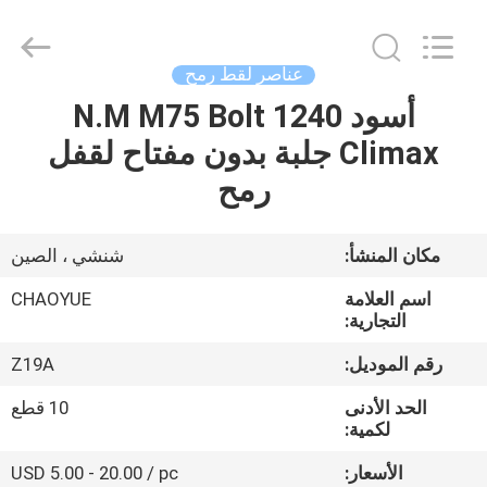
2026
Xianyang
Chaoyue
Clutch
Co.,
عناصر لقط رمح
Ltd.
All
Rights
أسود 1240 N.M M75 Bolt
الصفحة
Reserved.
Climax جلبة بدون مفتاح لقفل
الرئيسية
رمح
منتجات
مكان المنشأ:
شنشي ، الصين
معلومات
اسم العلامة
CHAOYUE
عنا
التجارية:
رقم الموديل:
Z19A
جولة
الحد الأدنى
10 قطع
في
لكمية:
المعمل
الأسعار:
USD 5.00 - 20.00 / pc