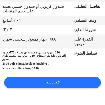
تفاصيل التغليف:
صندوق كرتوني أو صندوق خشبي يعتمد
مراقبة
على حجم المنتجات
الجودة
وقت التسليم:
1 - 3 أسابيع
شروط الدفع:
T / T.
اتصل
القدرة على
1000 جهاز كمبيوتر شخصى شهريا
بنا
العرض:
تسليط الضوء:
1240 نيوتن متر ذروة جلبة بدون مفتاح ، M75 ذروة
أخبار
الترباس جلبة بدون مفتاح ، 1240 نيوتن متر مشبك طوق
المحور
,
,
M75 bolt climax keyless bushing
1240 N.m axle collar clamp
حالات
افضل سعر
اطلب
اقتباس