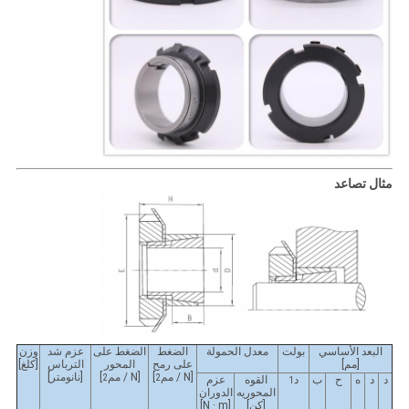
مثال تصاعد
البعد الأساسي
بولت
معدل الحمولة
الضغط
الضغط على
عزم شد
وزن
[مم]
على رمح
المحور
الترباس
[كلغ]
[N / مم
]
[N / مم
]
[نانومتر]
2
2
د
د
ه
ح
ب
د
القوه
عزم
1
المحوريه
الدوران
[كن]
[N · m]