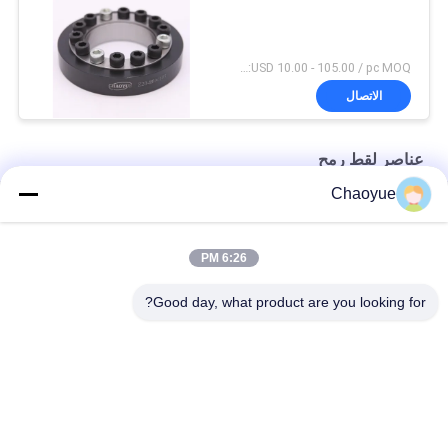
USD 10.00 - 105.00 / pc MOQ:حاسب شخصي 1
الاتصال
عناصر لقط رمح
Chaoyue
470 kN.m 177mm سمك رمح لقط عناصر لصناعة الآلات
أسود 1240 N.M M75 Bolt Climax جلبة بدون مفتاح لقفل رمح
6:26 PM
الخارجي ضياء 120 ملم طول 88 ملم عناصر لقط رمح للاتصال
Good day, what product are you looking for?
فئات شعبية
جميع
طريقة واحدة للتغلب 
تجاوز تحمل القابض
على القابض