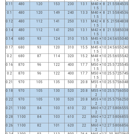
0.11
480
120
153
230
13.1
M40 ×
8
21.5
58
45
35
1.5
0.1
480
120
149
240
13.3
M40 ×
8
21.5
58
45
36
1.5
0.12
480
112
141
250
13.1
M42 ×
8
21..5
58
48
38
1.5
0.14
480
112
141
250
13.1
M42 ×
8
21.5
58
50
38
1.5
0.14
680
93
124
310
15.5
M45 ×
10
24.5
65
50
40
1.5
0.17
680
93
120
310
15.5
M45 ×
10
24.5
65
52
40
1.5
0.2
680
87
114
320
15.2
M48 ×
10
25.5
65
55
42
1.5
0.16
870
96
122
400
17.7
M50 ×
10
25.5
72
55
45
1.5
0.2
870
96
122
400
17.7
M50 ×
10
25.5
72
57
45
1.5
0.21
970
105
135
500
20.8
M55 ×
10
25.5
75
60
48
2
0.18
970
105
130
520
20.8
M55 ×
10
25.5
75
60
50
2
0.22
970
105
130
520
20.8
M55 ×
10
25.5
75
62
50
2
0.21
1100
84
103
610
22
M60 ×
12
27.5
80
65
55
2
0.28
1100
84
103
610
22
M60 ×
12
27.5
80
68
55
2
0.26
1100
82
101
620
22
M60 ×
12
27.5
80
68
56
2
0.24
1300
93
113
800
26.6
M65 ×
12
30
85
70
60