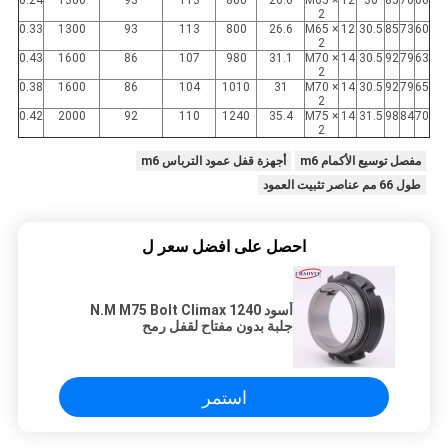
2
0.33
1300
93
113
800
26.6
M65 ×
12
30.5
85
73
60
2
0.43
1600
86
107
980
31.1
M70 ×
14
30.5
92
79
63
2
0.38
1600
86
104
1010
31
M70 ×
14
30.5
92
79
65
2
0.42
2000
92
110
1240
35.4
M75 ×
14
31.5
98
84
70
2
مفصل توسيع الأكمام m6
أجهزة قفل عمود الترباس m6
طول 66 مم عناصر تثبيت العمود
احصل على افضل سعر ل
أسود 1240 N.M M75 Bolt Climax
جلبة بدون مفتاح لقفل رمح
استمر