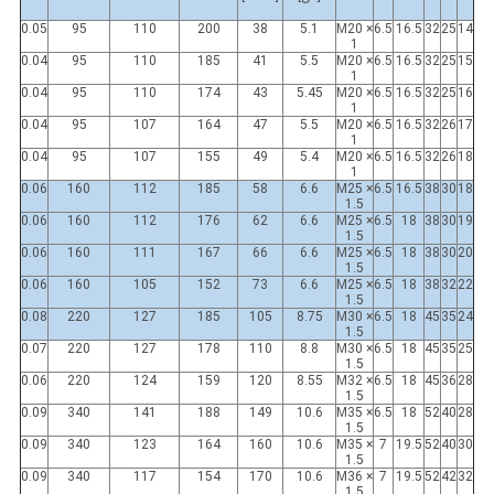
0.05
95
110
200
38
5.1
M20 ×
6.5
16.5
32
25
14
1
0.04
95
110
185
41
5.5
M20 ×
6.5
16.5
32
25
15
1
0.04
95
110
174
43
5.45
M20 ×
6.5
16.5
32
25
16
1
0.04
95
107
164
47
5.5
M20 ×
6.5
16.5
32
26
17
1
0.04
95
107
155
49
5.4
M20 ×
6.5
16.5
32
26
18
1
0.06
160
112
185
58
6.6
M25 ×
6.5
16.5
38
30
18
1.5
0.06
160
112
176
62
6.6
M25 ×
6.5
18
38
30
19
1.5
0.06
160
111
167
66
6.6
M25 ×
6.5
18
38
30
20
1.5
0.06
160
105
152
73
6.6
M25 ×
6.5
18
38
32
22
1.5
0.08
220
127
185
105
8.75
M30 ×
6.5
18
45
35
24
1.5
0.07
220
127
178
110
8.8
M30 ×
6.5
18
45
35
25
1.5
0.06
220
124
159
120
8.55
M32 ×
6.5
18
45
36
28
1.5
0.09
340
141
188
149
10.6
M35 ×
6.5
18
52
40
28
1.5
0.09
340
123
164
160
10.6
M35 ×
7
19.5
52
40
30
1.5
0.09
340
117
154
170
10.6
M36 ×
7
19.5
52
42
32
1.5